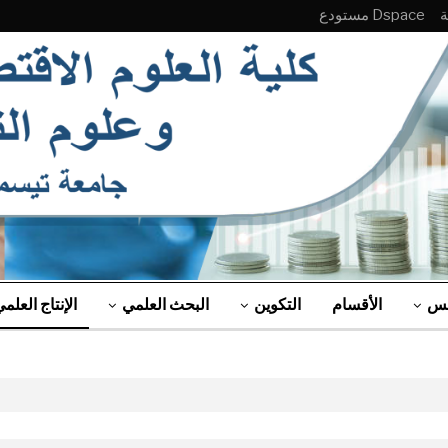
Dspace مستودع
لس
الأقسام
التكوين
البحث العلمي
الإنتاج العلم