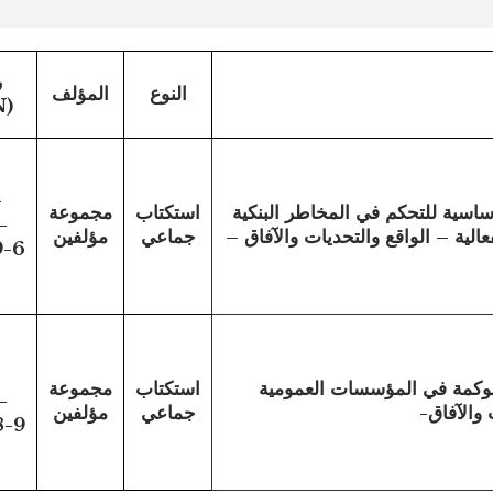
ر
النوع
المؤلف
(ISBN)
-
ساسية للتحكم في المخاطر البنكية
استكتاب
مجموعة
-
الية – الواقع والتحديات والآفاق –
جماعي
مؤلفين
9-6
لحوكمة في المؤسسات العمومية
استكتاب
مجموعة
-
 والآفاق-
جماعي
مؤلفين
8-9