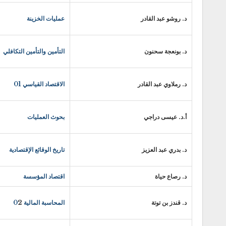
د. روشو عبد القادر
عمليات الخزينة
د. بونعجة سحنون
التأمين والتأمين التكافلي
د. رملاوي عبد القادر
الاقتصاد القياسي 01
أ.د. عيسى دراجي
بحوث العمليات
د. بدري عبد العزيز
تاريخ الوقائع الإقتصادية
د. رصاع حياة
اقتصاد المؤسسة
د. قندز بن توتة
المحاسبة المالية 0
2