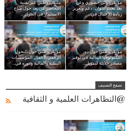
مؤتمر دولي حضوري وعن
ملتقى وطني عبر تقنية
بعد تحت عنوان: دعم وتعزيز
التحاضر عن بعد حول مناخ
ريادة الأعمال في…
الاستثمار في الجزائر…
مؤتمر وطني حول دور
مؤتمر وطني حول التحول
التكنولوجيا المالية في توفير
الرقمي لأعمال المؤسسات
مصادر حديثة لتمويل…
البنكية والمالية ودوره في…
تصفح التصنيف
@التظاهرات العلمية و الثقافية