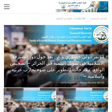
الصفحة الرئيسية
@التظاهرات العلمية و الثقافية
مؤتمر دولي حضوري و عن بعد حول:دور الصيرفة
الاسلامية في تمويل التنمية في الجزائر – تشخيص
الواقع، مقترحات للتطوير على ضوء تجارب عربية
واسلامية –
Admin Faculté SECSG
يونيو 22, 2025