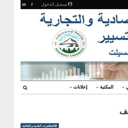
تسجيل الدخول
ي
المكتبة
إعلانات
قف
@التظاهرات العلمية و الثقافية