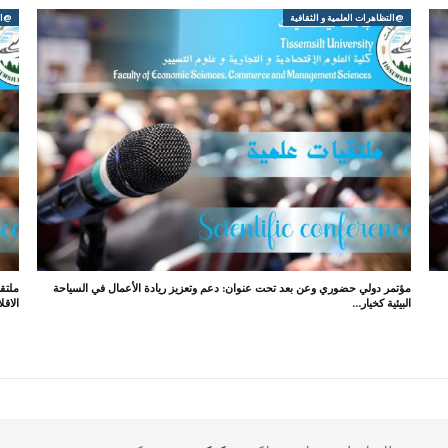
@التظاهرات العلمية و الثقافية
@الت
مؤتمر دولي حضوري وعن بعد تحت عنوان: دعم وتعزيز ريادة الأعمال في السياحة
ملتق
البيئية كخيار…
الاقل