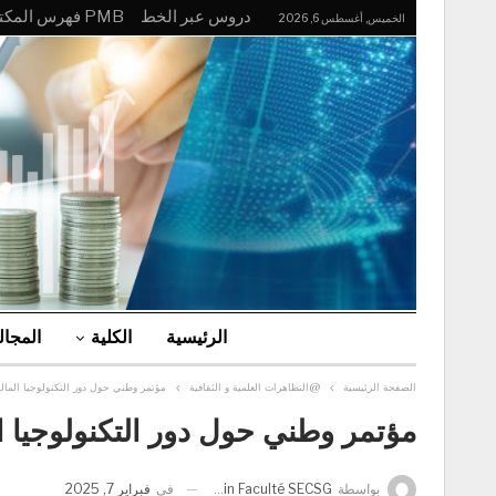
دروس عبر الخط
PMB فهرس المكتبة
الخميس, أغسطس 6, 2026
الرئيسية
الكلية
المجا
الصفحة الرئيسية
@التظاهرات العلمية و الثقافية
مؤتمر وطني حول دور التكنولوجيا المال
مؤتمر وطني حول دور التكنولوجيا ا
في
فبراير 7, 2025
بواسطة
Admin Faculté SECSG