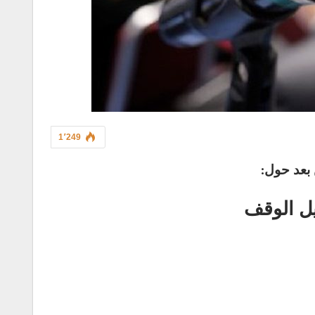
1٬249
بعد حول:
يل الوقف