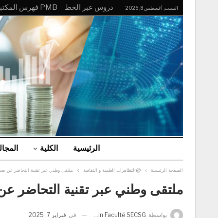
دروس عبر الخط
PMB فهرس المكتبة
السبت, أغسطس 8, 2026
الرئيسية
الكلية
المجا
الصفحة الرئيسية
@التظاهرات العلمية و الثقافية
ملتقى وطني عبر تقنية التحاضر عن بعد ح
ملتقى وطني عبر تقنية التحاضر عن ب
في
فبراير 7, 2025
بواسطة
Admin Faculté SECSG