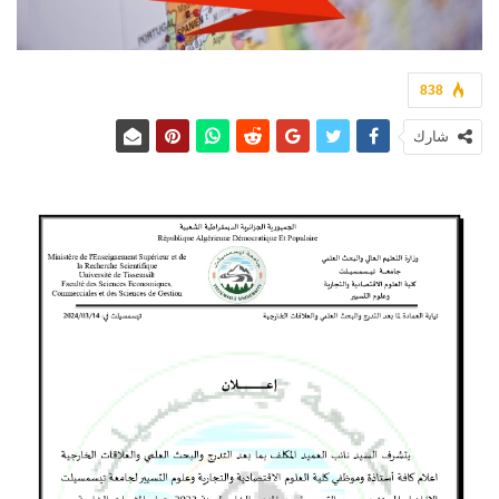
838
شارك