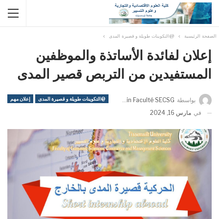
الصفحة الرئيسية
@التكوينات طويلة و قصيرة المدى
إعلان لفائدة الأساتذة والموظفين
المستفيدين من التربص قصير المدى
@التكوينات طويلة و قصيرة المدى
إعلان مهم
بواسطة
Admin Faculté SECSG
في
مارس 16, 2024