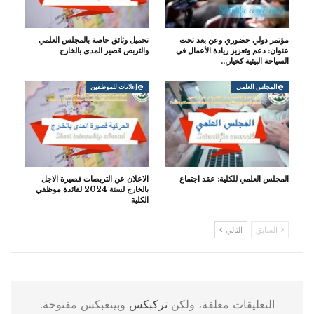
مؤتمر دولي حضوري وعن بعد تحت
تحميل وثائق خاصة بالمجلس العلمي
عنوان: دعم وتعزيز ريادة الأعمال في
والتربص قصير المدى بالخارج
السياحة البيئية كخيار…
@المجلس العلمي
@إعلانات للموظفين
المجلس العلمي للكلية: عقد اجتماع
الاعلان عن التربصات قصيرة الاجل
بالخارج لسنة 2024 لفائدة موظفي
الكلية
السابق
التالي
التعليقات مغلقة، ولكن
تركبكس
وبينغبكس مفتوحة.