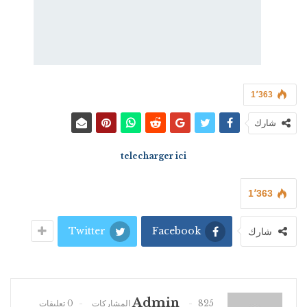
1٬363
شارك
telecharger ici
1٬363
Twitter
Facebook
شارك
Admin
825 المشاركات
0 تعليقات