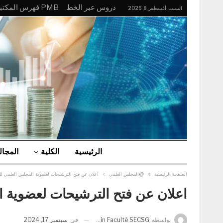
دروس عبر الخط
PMB فهرس المكتبة
السبت, أغسطس 8, 2026
الرئيسية
الكلية
المجا
الصفحة الرئيسية
@المجلس العلمي
اعلان عن فتح الترشيحات لعضوية المجلس العلمي لل
اعلان عن فتح الترشيحات لعضوية ا
في
سبتمبر 17, 2024
بواسطة
Admin Faculté SECSG