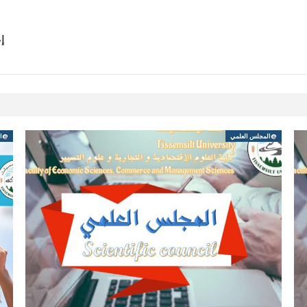
إ
@المجلس العلمي