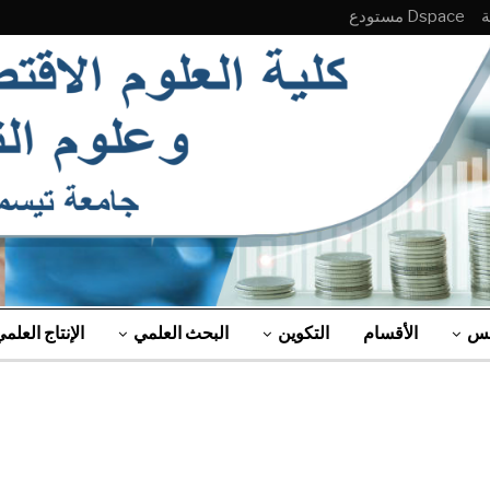
Dspace مستودع
لس
الأقسام
التكوين
البحث العلمي
الإنتاج العلم