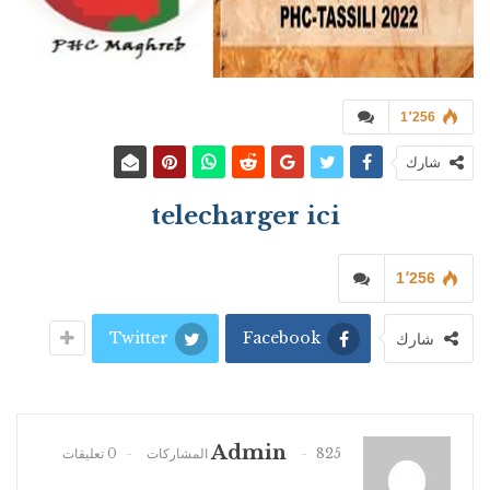
1٬256
شارك
telecharger ici
1٬256
Twitter
Facebook
شارك
Admin
825 المشاركات
0 تعليقات