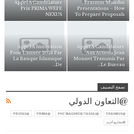
Appel À Candidature
Erasmus Mundus
Prix PRIMA WEFE
Presentations – How
NEXUS
To Prepare Proposals
Appel À Innovation
Appel À Candidature
Pour L’année 2021 Par
Aux Actions Jean
La Banque Islamique
Monnet Transmis Par
De…
Le Bureau…
تصفح التصنيف
@التعاون الدولي
@PROFAS
@PRIMA
@PHC MAGHREB/TASSILI
@ERASMUS
@مشاريع أخرى