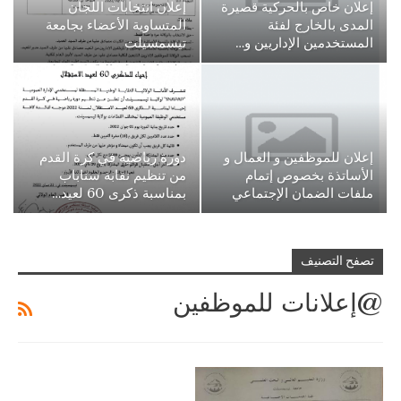
إعلان خاص بالحركية قصيرة
إعلان انتخابات اللجان
المدى بالخارج لفئة
المتساوية الأعضاء بجامعة
المستخدمين الإداريين و…
تيسمسيلت
إعلان للموظفين و العمال و
دورة رياضية في كرة القدم
الأساتذة بخصوص إتمام
من تنظيم نقابة سناباب
ملفات الضمان الإجتماعي
بمناسبة ذكرى 60 لعيد…
تصفح التصنيف
@إعلانات للموظفين