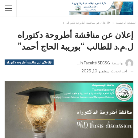
الصفحة الرئيسية
@إعلان عن مناقشة أطروحة دكتوراه
إعلان عن مناقشة أطروحة دكتوراه
ل.م.د للطالب “بوريبة الحاج أحمد”
@إعلان عن مناقشة أطروحة دكتوراه
بواسطة
Admin Faculté SECSG
آخر تحديث
سبتمبر 10, 2025