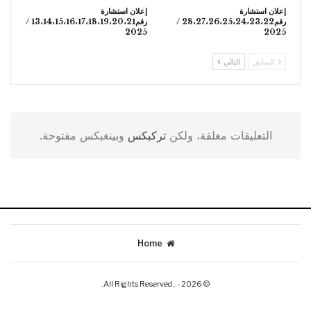
إعلان استشارة
إعلان استشارة
رقم28،27،26،25،24،23،22 /
رقم13،14،15،16،17،18،19،20،21 /
2025
2025
السابق
التالي
التعليقات مغلقة، ولكن
تركبكس
وبينغبكس مفتوحة.
Home
© 2026 - . All Rights Reserved.