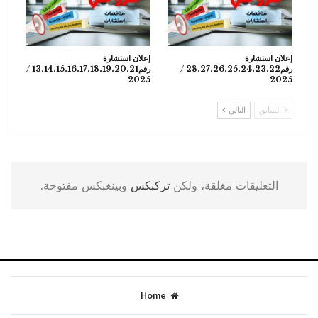
إعلان استشارة
إعلان استشارة
رقم28،27،26،25،24،23،22 /
رقم13،14،15،16،17،18،19،20،21 /
2025
2025
السابق
التالي
التعليقات مغلقة، ولكن
تركبكس
وبينغبكس مفتوحة.
Home