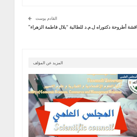
القادم بوست
قشة أطروحة دكتوراه ل.م.د للطالبة “بلال فاطمة الزهراء”
المزيد عن المؤلف
مجلس العلمي